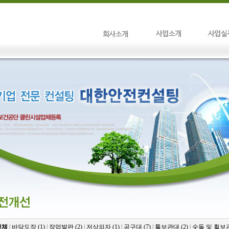
전체
|
바닥도장 (1)
|
작업발판 (2)
|
저상의자 (1)
|
공구대 (7)
|
툴보관대 (2)
|
숫돌 및 휠보관