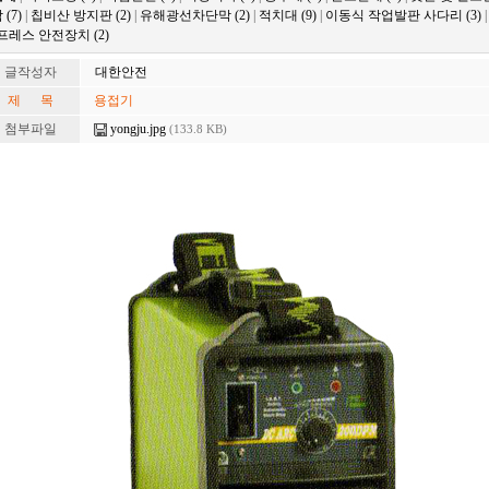
 (7)
|
칩비산 방지판 (2)
|
유해광선차단막 (2)
|
적치대 (9)
|
이동식 작업발판 사다리 (3)
프레스 안전장치 (2)
글작성자
대한안전
제 목
용접기
첨부파일
yongju.jpg
(133.8 KB)