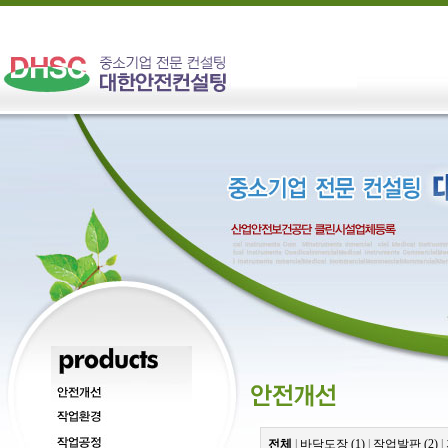
전체
|
바닥도장 (1)
|
작업발판 (2)
|