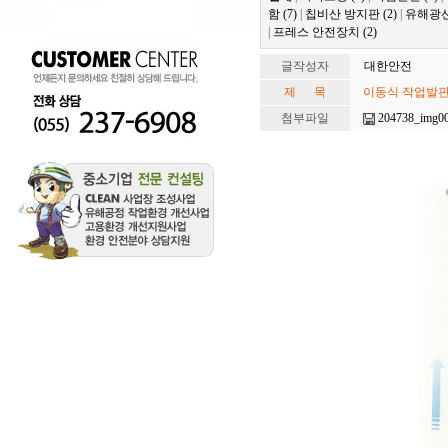
함 (7)
|
칩비산 방지판 (2)
|
유해광선
|
프레스 안전장치 (2)
글작성자
대한안전
제 목
이동식 작업발판
첨부파일
204738_img00