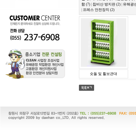
함 (7)
|
칩비산 방지판 (2)
|
유해광선
|
프레스 안전장치 (2)
숫돌 및 휠보관대