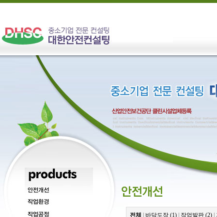
전체
|
바닥도장 (1)
|
작업발판 (2)
|