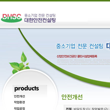
전체
|
바닥도장 (1)
|
작업발판 (2)
|