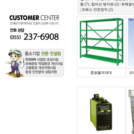
함 (7)
|
칩비산 방지판 (2)
|
유해광선
|
프레스 안전장치 (2)
중량물적재대
프